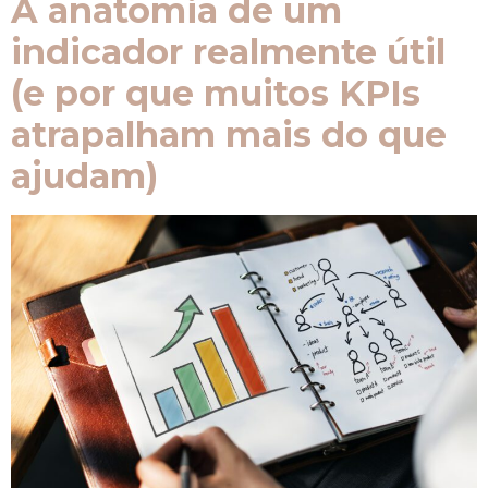
A anatomia de um
indicador realmente útil
(e por que muitos KPIs
atrapalham mais do que
ajudam)