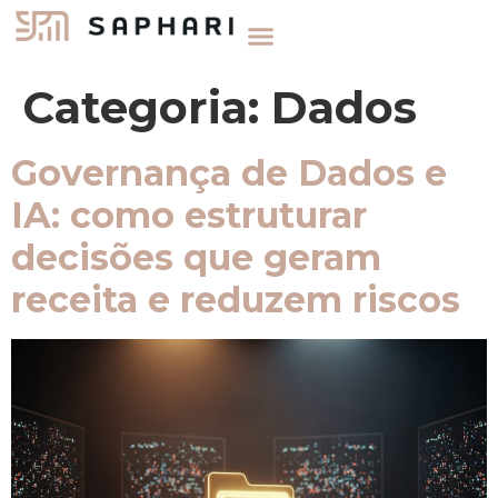
Categoria:
Dados
Governança de Dados e
IA: como estruturar
decisões que geram
receita e reduzem riscos